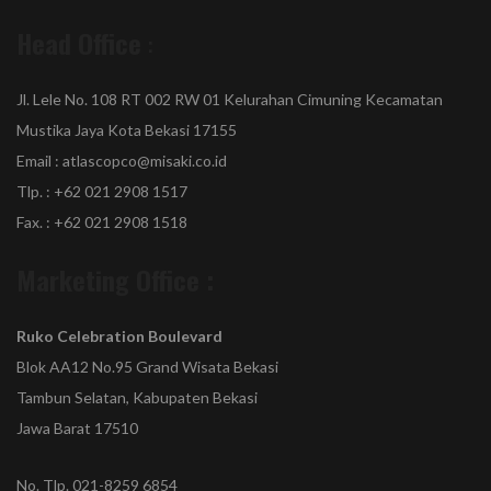
Head Office
:
Jl. Lele No. 108 RT 002 RW 01 Kelurahan Cimuning Kecamatan
Mustika Jaya Kota Bekasi 17155
Email : atlascopco@misaki.co.id
Tlp. : +62 021 2908 1517
Fax. : +62 021 2908 1518
Marketing Office :
Ruko Celebration Boulevard
Blok AA12 No.95 Grand Wisata Bekasi
Tambun Selatan, Kabupaten Bekasi
Jawa Barat 17510
No. Tlp. 021-8259 6854