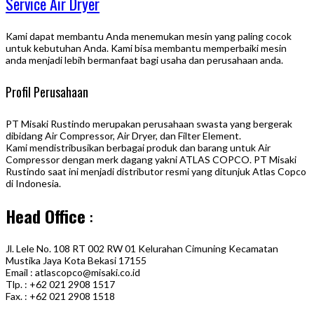
Service Air Dryer
Kami dapat membantu Anda menemukan mesin yang paling cocok
untuk kebutuhan Anda. Kami bisa membantu memperbaiki mesin
anda menjadi lebih bermanfaat bagi usaha dan perusahaan anda.
Profil Perusahaan
PT Misaki Rustindo merupakan perusahaan swasta yang bergerak
dibidang Air Compressor, Air Dryer, dan Filter Element.
Kami mendistribusikan berbagai produk dan barang untuk Air
Compressor dengan merk dagang yakni ATLAS COPCO. PT Misaki
Rustindo saat ini menjadi distributor resmi yang ditunjuk Atlas Copco
di Indonesia.
Head Office
:
Jl. Lele No. 108 RT 002 RW 01 Kelurahan Cimuning Kecamatan
Mustika Jaya Kota Bekasi 17155
Email : atlascopco@misaki.co.id
Tlp. : +62 021 2908 1517
Fax. : +62 021 2908 1518