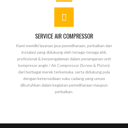
SERVICE AIR COMPRESSOR
Kami memilki layanan jasa pemeliharaan, perbaikan dan
instalasi yang didukung oleh tenaga-tenaga ahli,
profesional & berpengalaman dalam penanganan unit
kompresor angin / Air Compressor (Screw & Piston)
dari berbagai merek terkemuka, serta didukung pula
dengan ketersediaan suku cadang yang umum
dibutuhkan dalam kegiatan pemeliharaan maupun
perbaikan.